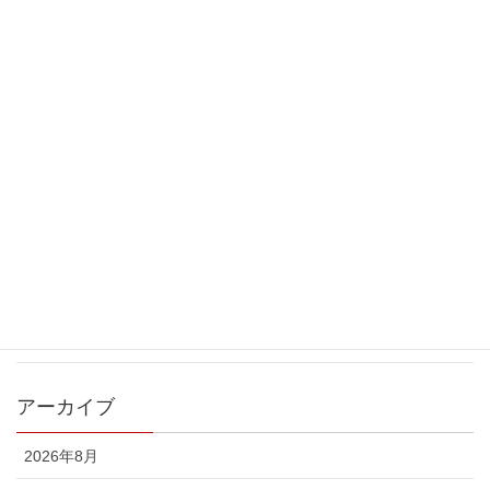
GWお休みのお知らせ
2024年4月26日
年末年始 休業期間
2023年12月25日
夏休み
2023年8月5日
カテゴリー
お知らせ
アーカイブ
2026年8月